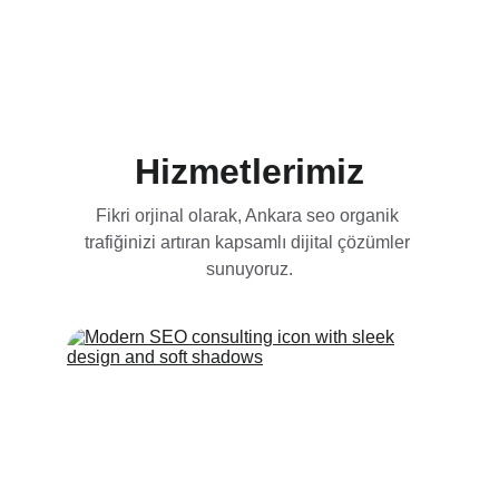
Ankara’da profesyonel SEO hizmetleri ile 
organik trafiğinizi ve dönüşümlerinizi artırın. 
Zirveye Çıkın
Hizmetlerimiz
Fikri orjinal olarak, Ankara seo organik 
trafiğinizi artıran kapsamlı dijital çözümler 
sunuyoruz.