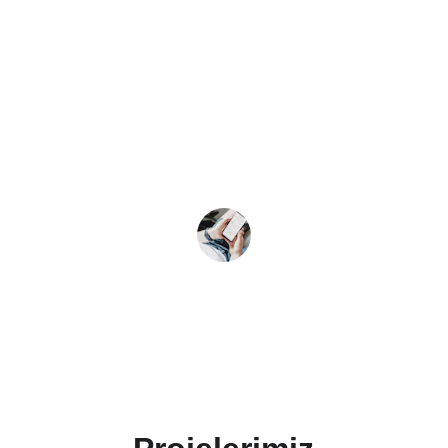
★★★★★
Profesyonel ve hızlı destekleriyle 
Google sıralamalarımızda büyük 
ilerleme sağladık.
Kerim  T.