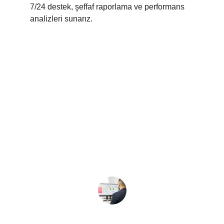
7/24 destek, şeffaf raporlama ve performans 
analizleri sunarız.
★★★★★
Fikri Orjinal Sayesinde Ankara SEO  
organik trafiğimiz %50 arttı, müşteri 
dönüşümlerimiz hızla yükseldi.
Ceyda  C.