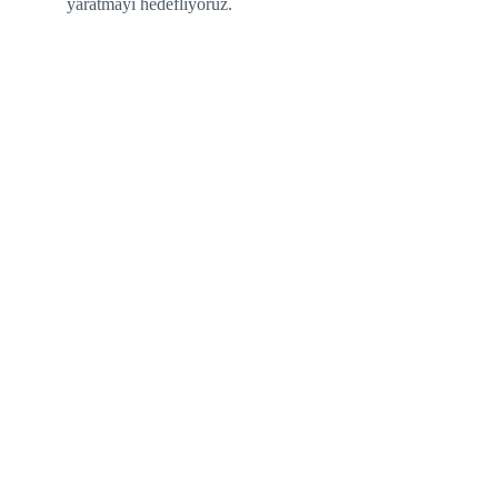
yaratmayı hedefliyoruz.
Bültene Katıl
Dijital dünyadan güncel haberleri alın