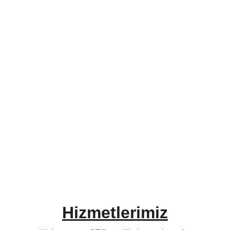
Web tasarım, sosyal medya, SEO ve dijital 
pazarlama hizmetleri
İletişime Geç
Teklif Al
Hizmetlerimiz