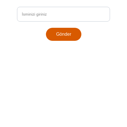
Adınız ve Soyadınız
Gönder
İletişim
Sorularınız için bize her zaman ulaşabilirsiniz.