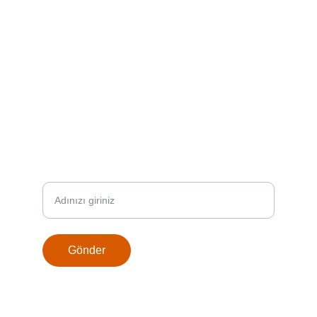
ADRES
fikriorjinal@gmail.com
0538 200 0802
BIZE ULAŞIN
Adınız Soyadınız
Gönder