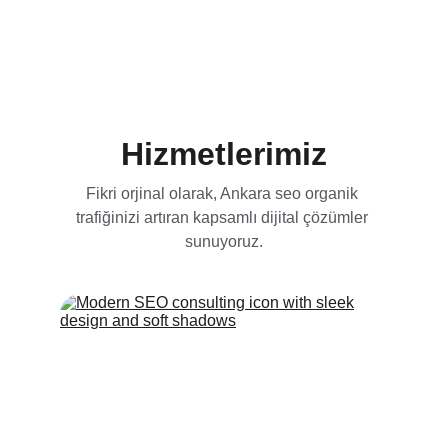
Ankara’da profesyonel SEO hizmetleri ile 
organik trafiğinizi ve dönüşümlerinizi artırın. 
Zirveye Çıkın
Hizmetlerimiz
Fikri orjinal olarak, Ankara seo organik 
trafiğinizi artıran kapsamlı dijital çözümler 
sunuyoruz.