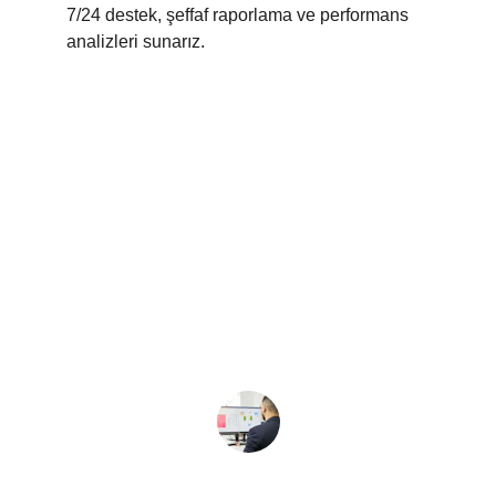
7/24 destek, şeffaf raporlama ve performans 
analizleri sunarız.
★★★★★
Fikri Orjinal Sayesinde Ankara SEO  
organik trafiğimiz %50 arttı, müşteri 
dönüşümlerimiz hızla yükseldi.
Ceyda  C.