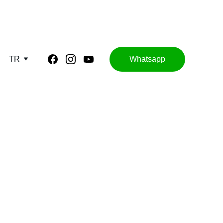
TR
Whatsapp
ri
uz.