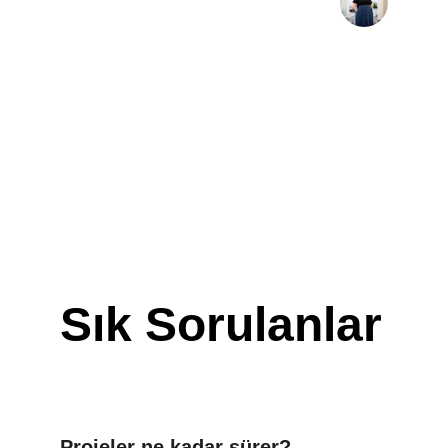
Tülins Beauty
Sık Sorulanlar
Projeler ne kadar sürer?