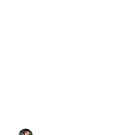
★★★★★
m ve SEO uyumu sayesinde satışlarımızda 
özle görülür artış oldu.