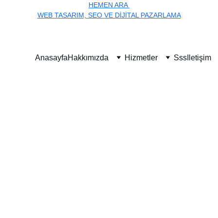
HEMEN ARA 
WEB TASARIM, SEO VE DIJITAL PAZARLAMA
Anasayfa
Hakkımızda
Hizmetler
Sss
Iletişim
aşarı Hikayele
arklı sektörlere özel, hızlı ve SEO uyumlu web siteleri tasarlıyor