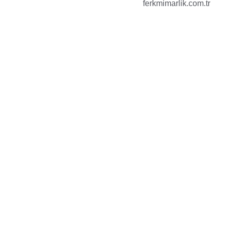
ferkmimarlik.com.tr
zını ve görünürlüğünü 
Profesyonel tasarı
g