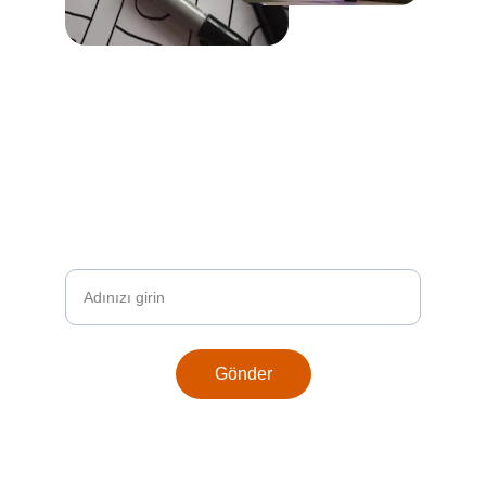
Abone Ol
En son dijital trendlerden haberdar olun
Adınız Soyadınız
Gönder