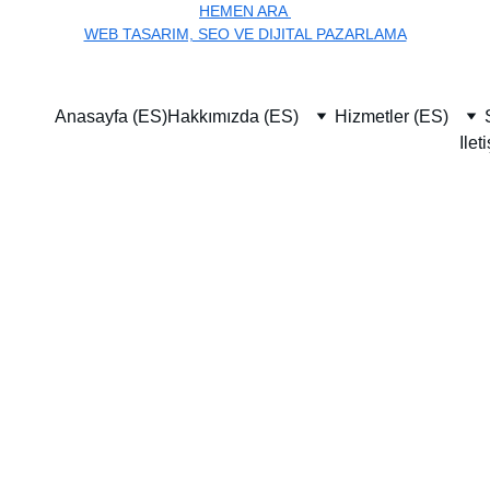
HEMEN ARA 
WEB TASARIM, SEO VE DIJITAL PAZARLAMA
Anasayfa (ES)
Hakkımızda (ES)
Hizmetler (ES)
Ilet
a Seo ile Zirve
Ankara’da profesyonel SEO hizmetleri ile organik trafiğinizi ve 
dönüşümlerinizi artırın. Zirveye Çıkın