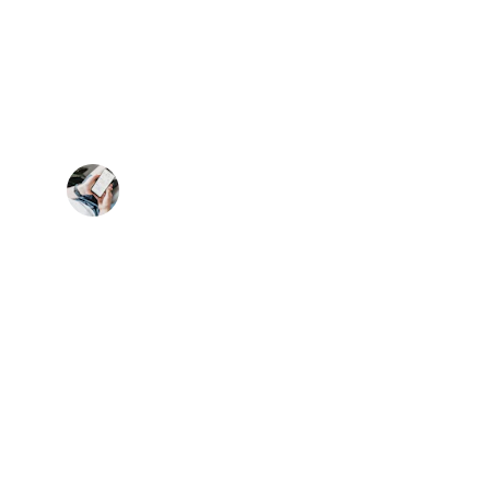
★★★★★
ı destekleriyle Google sıralamalarımızda 
üyük ilerleme sağladık.
Kerim  T.