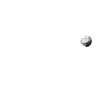
★★★★★
Fikri Orjinal Sayesinde Ankara SEO  org
arttı, müşteri dönüşümlerimiz hız
Ceyda  C.