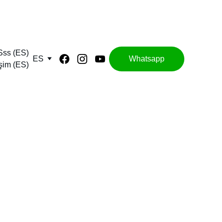
Sss (ES)
ES
Whatsapp
işim (ES)
 Senin